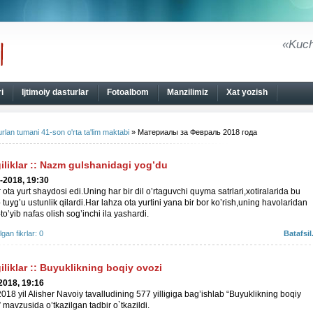
«Kuch
i
Ijtimoiy dasturlar
Fotoalbom
Manzilimiz
Xat yozish
rlan tumani 41-son o'rta ta'lim maktabi
» Материалы за Февраль 2018 года
iliklar
::
Nazm gulshanidagi yog’du
-2018, 19:30
ota yurt shaydosi edi.Uning har bir dil o’rtaguvchi quyma satrlari,xotiralarida bu
 tuyg’u ustunlik qilardi.Har lahza ota yurtini yana bir bor ko’rish,uning havolaridan
-to’yib nafas olish sog’inchi ila yashardi.
ilgan fikrlar: 0
Batafsil.
iliklar
::
Buyuklikning boqiy ovozi
2018, 19:16
018 yil Alisher Navoiy tavalludining 577 yilligiga bag’ishlab “Buyuklikning boqiy
 mavzusida o’tkazilgan tadbir o`tkazildi.