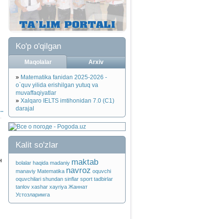
Ko'p o'qilgan
Maqolalar
Arxiv
»
Matematika fanidan 2025-2026 -
o`quv yilida erishilgan yutuq va
muvaffaqiyatlar
»
Xalqaro IELTS imtihonidan 7.0 (C1)
darajal
..
Kalit so'zlar
н
maktab
bolalar
haqida
madaniy
navroz
manaviy
Matematika
oquvchi
oquvchilari
shundan
sinflar
sport
tadbirlar
tanlov
xashar
xayriya
Жаннат
Устозларимга