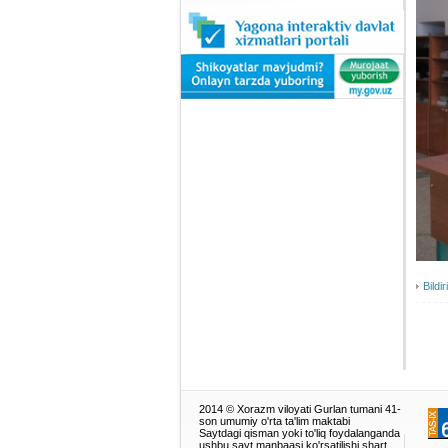
Bildir
2014 © Xorazm viloyati Gurlan tumani 41-
son umumiy o'rta ta'lim maktabi
Saytdagi qisman yoki to'liq foydalanganda
ushbu sayt manbaasi ko'rsatilishi shart.