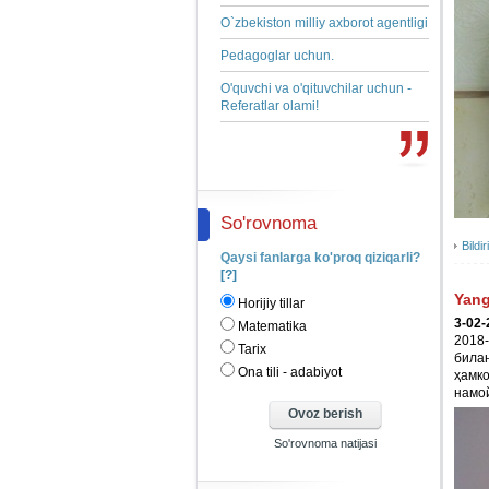
O`zbekiston milliy axborot agentligi
Pedagoglar uchun.
O'quvchi va o'qituvchilar uchun -
Referatlar olami!
So'rovnoma
Bildir
Qaysi fanlarga ko'proq qiziqarli?
[?]
Yang
Horijiy tillar
3-02-
Matematika
2018-
Tarix
била
Ona tili - adabiyot
ҳамко
намо