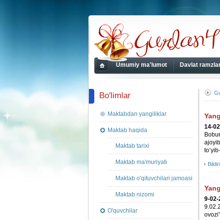
gurlan41.uz
Umumiy ma'lumot
Davlat ramzlar
Bosh
sahifa
Gu
Bo'limlar
Maktabdan yangiliklar
Yang
14-02
Maktab haqida
Bobur 
ajoyib
Maktab tarixi
to’yib
Maktab ma'muriyati
Bildir
Maktab o'qituvchilari jamoasi
Yang
Maktab nizomi
9-02-
9.02.2
O'quvchilar
ovozi”