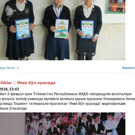
ilgan fikrlar: 0
Batafsil.
iliklar
::
Икки йўл орасида
2018, 23:43
йил 3-феврал куни Ўзбекистон Республикаси ЖҚББ гиёҳвандлик воситалари
н қонунга хилоф равишда муомала қилишга қарши курашиш бошқармаси била
рликда Тошкент телеканали яратилган “Икки йўл орасида” видеофильми
йиши ўтказилди.