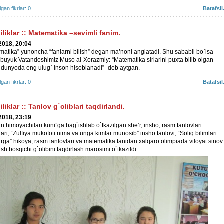
ilgan fikrlar: 0
Batafsil.
iliklar
::
Matematika –sevimli fanim.
2018, 20:04
matika” yunoncha “fanlarni bilish” degan ma’noni anglatadi. Shu sababli bo`lsa
 buyuk Vatandoshimiz Muso al-Xorazmiy: “Matematika sirlarini puxta bilib olgan
dunyoda eng ulug` inson hisoblanadi” -deb aytgan.
ilgan fikrlar: 0
Batafsil.
iliklar
::
Tanlov g`oliblari taqdirlandi.
2018, 23:19
n himoyachilari kuni”ga bag`ishlab o`tkazilgan she’r, insho, rasm tanlovlari
lari, “Zulfiya mukofoti nima va unga kimlar munosib” insho tanlovi, “Soliq bilimlari
arga” hikoya, rasm tanlovlari va matematika fanidan xalqaro olimpiada viloyat sinov
sh bosqichi g`olibini taqdirlash marosimi o`tkazildi.