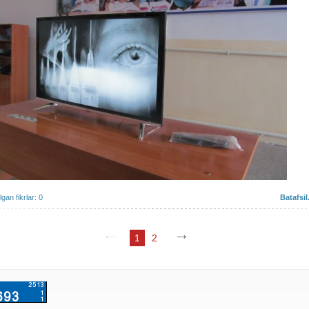
ilgan fikrlar: 0
Batafsil.
1
2