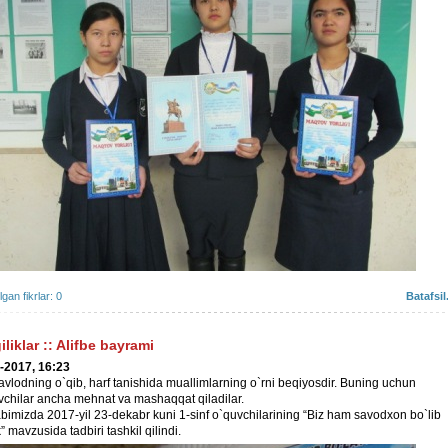
ilgan fikrlar: 0
Batafsil.
iliklar
::
Alifbe bayrami
-2017, 16:23
avlodning o`qib, harf tanishida muallimlarning o`rni beqiyosdir. Buning uchun
uvchilar ancha mehnat va mashaqqat qiladilar.
bimizda 2017-yil 23-dekabr kuni 1-sinf o`quvchilarining “Biz ham savodxon bo`lib
” mavzusida tadbiri tashkil qilindi.