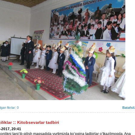
ilgan fikrlar: 0
Batafsil.
iliklar
::
Kitobsevarlar tadbiri
-2017, 20:41
xonlikni targ’ib qilish maqsadida yurtimizda ko’pgina tadbirlar o’tkazilmoqda. Ana