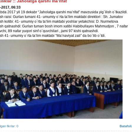
iliklar
::
Jaholatga qarshi ma’rifat
-2017, 06:33
bda 2017 yil 19 dekabr “Jaholatga qarshi ma’rifat” mavzusida yig`ilish o`tkazildi.
ish raisi: Gurlan tumani 41- umumiy o`rta ta’lim maktabi direktori : Sh. Jumatov
ish kotibi: 41- umumiy o`rta ta’lim maktabi yoshlar yetakchisi: D. Nurmetova
lish qatnashdi: Gurlan tuman bosh imom xatibi Habibullayev Mahmudjon , 7 nafar
vchi, 89 nafar yuqori sinf o`quvchilari , jami 97 kishi qatnashdi.
ish 41- umumiy o`rta ta’lim maktabi “Ma’naviyat zali” da bo`lib o`tdi.
ilgan fikrlar: 0
Batafsil.