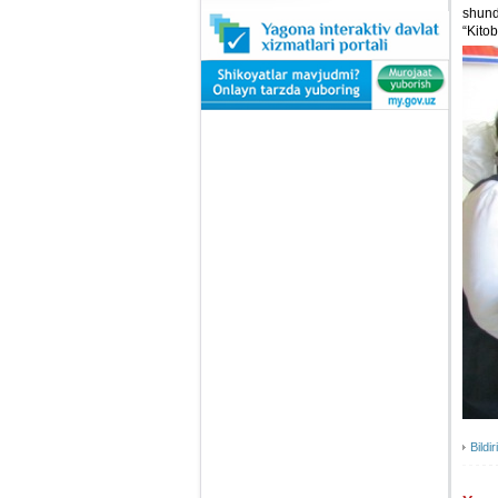
shund
“Kitob
Bildir