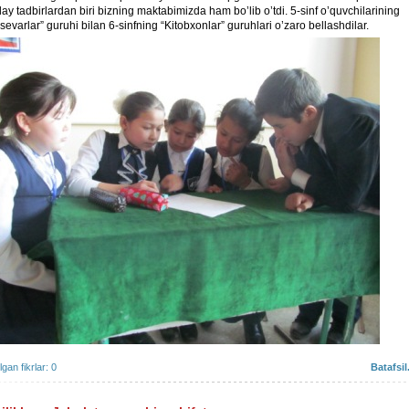
ay tadbirlardan biri bizning maktabimizda ham bo’lib o’tdi. 5-sinf o’quvchilarining
sevarlar” guruhi bilan 6-sinfning “Kitobxonlar” guruhlari o’zaro bellashdilar.
ilgan fikrlar: 0
Batafsil.