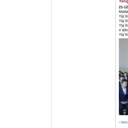
Yang
21-12
Makta
Yig`il
Yig`il
Yig`i
o`qitu
Yig`il
Bildir