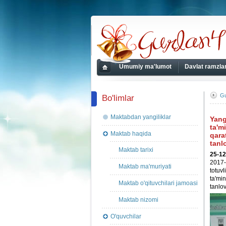
gurlan41.uz
Umumiy ma'lumot
Davlat ramzlar
Bosh
sahifa
Gu
Bo'limlar
Maktabdan yangiliklar
Yang
ta'm
Maktab haqida
qara
tanlo
Maktab tarixi
25-12
2017-y
Maktab ma'muriyati
totuvl
ta'min
Maktab o'qituvchilari jamoasi
tanlov
Maktab nizomi
O'quvchilar