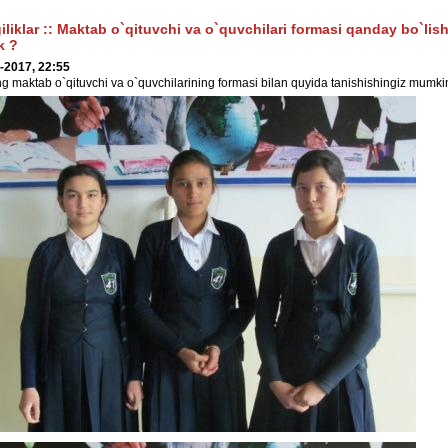
iliklar
::
Maktab o`qituvchi va o`quvchilari formasi qanday bo`lish
k ?
-2017, 22:55
ng maktab o`qituvchi va o`quvchilarining formasi bilan quyida tanishishingiz mumki