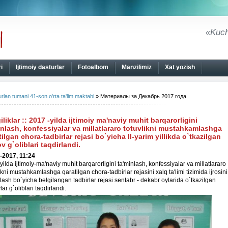
«Kuch
i
Ijtimoiy dasturlar
Fotoalbom
Manzilimiz
Xat yozish
rlan tumani 41-son o'rta ta'lim maktabi
» Материалы за Декабрь 2017 года
iliklar
::
2017 -yilda ijtimoiy ma'naviy muhit barqarorligini
inlash, konfessiyalar va millatlararo totuvlikni mustahkamlashga
tilgan chora-tadbirlar rejasi bo`yicha II-yarim yillikda o`tkazilgan
v g`oliblari taqdirlandi.
-2017, 11:24
ilda ijtimoiy-ma'naviy muhit barqarorligini ta'minlash, konfessiyalar va millatlararo
ikni mustahkamlashga qaratilgan chora-tadbirlar rejasini xalq ta'limi tizimida ijrosini
lash bo`yicha belgilangan tadbirlar rejasi sentabr - dekabr oylarida o`tkazilgan
lar g`oliblari taqdirlandi.