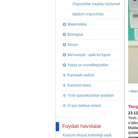
O'quvchilar haqida ma'lumot
Iqtidorli o'quvchilar
Matematika
Biologiya
Kimyo
Ma'naviyat - qalb ko'zgusi
Yutuq va muvaffaqiyatlar
Kamalak sadosi
Kamolot news
Bildir
Yosh qalamkashlar ijodidan
O`quv tarbiya ishlari
Yang
23-12
Yosh 
o’qit
Foydali havolalar
Makta
qoldik
Xorazm viloyat hokimligi sayti