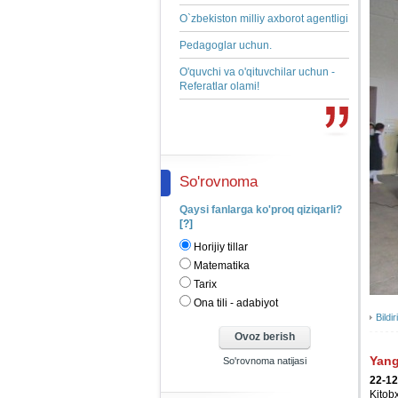
O`zbekiston milliy axborot agentligi
Pedagoglar uchun.
O'quvchi va o'qituvchilar uchun -
Referatlar olami!
So'rovnoma
Qaysi fanlarga ko'proq qiziqarli?
[?]
Horijiy tillar
Matematika
Tarix
Ona tili - adabiyot
Bildir
Yang
22-12
Kitob