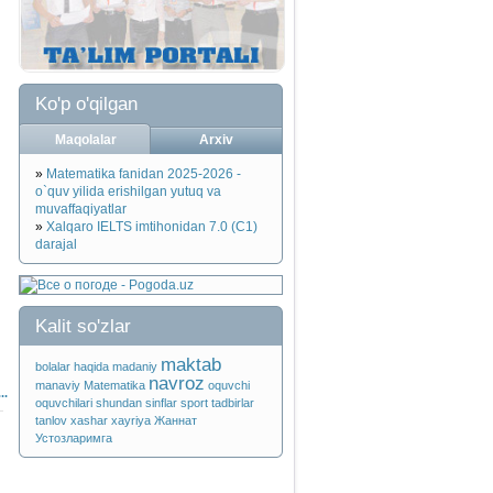
Ko'p o'qilgan
Maqolalar
Arxiv
»
Matematika fanidan 2025-2026 -
o`quv yilida erishilgan yutuq va
muvaffaqiyatlar
»
Xalqaro IELTS imtihonidan 7.0 (C1)
darajal
Kalit so'zlar
maktab
bolalar
haqida
madaniy
navroz
manaviy
Matematika
oquvchi
..
oquvchilari
shundan
sinflar
sport
tadbirlar
tanlov
xashar
xayriya
Жаннат
Устозларимга