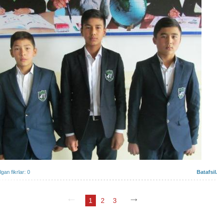
ilgan fikrlar: 0
Batafsil.
1
2
3