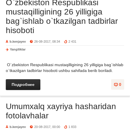
O`zbekiston Respublikasi
mustaqilligining 26 yilligiga
bag`ishlab o`tkazilgan tadbirlar
hisoboti
b.kenjayev
26-08-2017, 08:34
2 431
Yangiliklar
O`zbekiston Respublikasi mustaqilligining 26 yilligiga bag`ishlab
o`tkazilgan tadbirlar hisoboti ushbu sahifada berib boriladi.
Подробнее
0
Umumxalq xayriya hasharidan
fotolavhalar
b.kenjayev
20-08-2017, 00:00
1 833