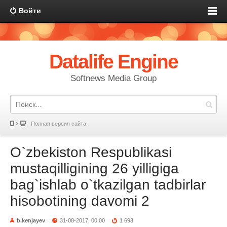
Войти
Datalife Engine
Softnews Media Group
Полная версия сайта
O`zbekiston Respublikasi
mustaqilligining 26 yilligiga
bag`ishlab o`tkazilgan tadbirlar
hisobotining davomi 2
b.kenjayev
31-08-2017, 00:00
1 693