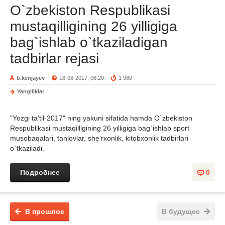
O`zbekiston Respublikasi
mustaqilligining 26 yilligiga
bag`ishlab o`tkaziladigan
tadbirlar rejasi
b.kenjayev
18-08-2017, 08:20
1 980
Yangiliklar
"Yozgi ta'til-2017" ning yakuni sifatida hamda O`zbekiston
Respublikasi mustaqilligining 26 yilligiga bag`ishlab sport
musobaqalari, tanlovlar, she'rxonlik, kitobxonlik tadbirlari
o`tkaziladi.
Подробнее
0
В прошлое
В будущее