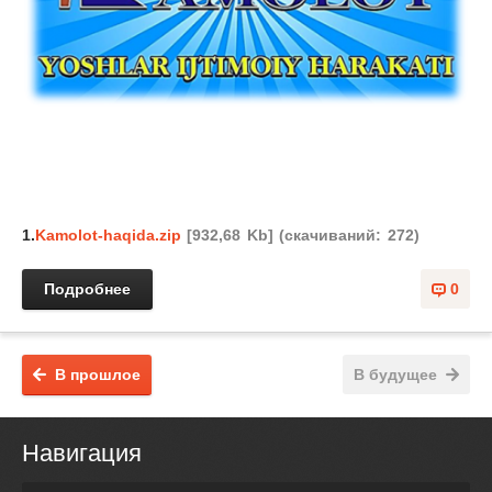
1.
Kamolot-haqida.zip
[932,68 Kb] (cкачиваний: 272)
Подробнее
0
В прошлое
В будущее
Навигация