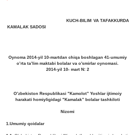
KUCH-BILIM VA TAFAKKURDA
KAMALAK SA
DOSI
Oynoma 2014-yil 10-martdan chiqa boshlagan
41-umumiy
o’rta
ta
’lim maktabi bolalar va o’smirlar oynomasi
.
2014-yil 10- mart N: 2
O’zbekiston Respublikasi "Kamolot” Yoshlar ijtimoiy
harakati homiyligidagi "Kamalak” bolalar tashkiloti
Nizomi
1.Umumiy qoidalar