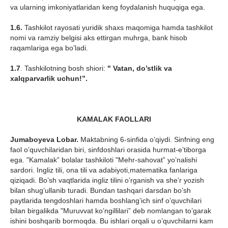
va ularning imkoniyatlaridan keng foydalanish huquqiga ega.
1.6.
Tashkilot rayosati yuridik shaxs maqomiga hamda tashkilot
nomi va ramziy belgisi aks ettirgan muhrga, bank hisob
raqamlariga ega bo’ladi.
1.7
. Tashkilotning bosh shiori:
" Vatan, do’stlik va
xalqparvarlik uchun!”.
KAMALAK FAOLLARI
Jumaboyeva Lobar.
Maktabning 6-sinfida o’qiydi. Sinfning eng
faol o’quvchilaridan biri, sinfdoshlari orasida hurmat-e’tiborga
ega. "Kamalak” bolalar tashkiloti "Mehr-sahovat” yo’nalishi
sardori. Ingliz tili, ona tili va adabiyoti,matematika fanlariga
qiziqadi. Bo’sh vaqtlarida ingliz tilini o’rganish va she’r yozish
bilan shug’ullanib turadi. Bundan tashqari darsdan bo’sh
paytlarida tengdoshlari hamda boshlang’ich sinf o’quvchilari
bilan birgalikda "Muruvvat ko’ngillilari” deb nomlangan to’garak
ishini boshqarib bormoqda. Bu ishlari orqali u o’quvchilarni kam