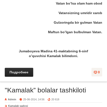
Vatan bo’lsa olam ham obod
Vatansizning umridir xarob
Gulzoringda bir gulman Vatan
Maftun bo’lgan bulbulman Vatan.
Jumaboyeva Madina 41-maktabning 6-sinf
o’quvchisi
Kamalak bilimdoni
.
Подробнее
0
"Kamalak” bolalar tashkiloti
Admin
25-06-2014, 14:56
20 618
Kamalak sadosi