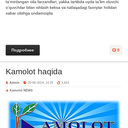
ta’minlangan oila farzandlari, yakka tartibda uyda ta’lim oluvchi
o’quvchilar bilan ishlash keksa va nafaqadagi faxriylar holidan
xabar olishga undamoqda
Подробнее
0
Kamolot haqida
Admin
25-06-2014, 14:25
3 623
Kamolot NEWS