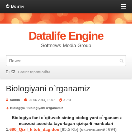
Войти
Datalife Engine
Softnews Media Group
Полная версия сайта
Biologiyani o`rganamiz
Admin
25-06-2014, 16:07
3 731
Biologiya
/
Biologiyani o'rganamiz
Biologiya fani o`qituvchisining biologiyani o`rganamiz
mavzusi asosida tayorlagan qiziqarli manbalari
1.
690_Qizil_kitob_dag.doc
[85,5 Kb] (cкачиваний: 694)