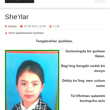
She'rlar
Admin
25-06-2014, 15:48
4 130
Yosh qalamkashlar ijodidan
Tengdoshlar ijodidan
,
Gulzoringda bir gulman
Vatan.
Bag’ring kengdir xuddi bir
dunyo
Oddiy ko’l
ing men uchun
samo
Ta’riflolmas qalamim
boringcha aslo