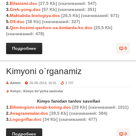
2.
Bilasizmi.doc
[27,5 Kb] (cкачиваний: 547)
3.
Grek-yong.doc
[57 Kb] (cкачиваний: 351)
4.
Maktabda-biologiya.doc
[26,5 Kb] (cкачиваний: 671)
5.
O3.doc
[38 Kb] (cкачиваний: 327)
6.
Qon-bosimi-qachon-va-kimlarda-ko.doc
[25,5 Kb]
(cкачиваний: 478)
Подробнее
0
Kimyoni o`rganamiz
Admin
25-06-2014, 16:01
3 707
Kimyo
/
Kimyo bo'yicha tanlovlar
Kimyo fanidan tanlov savollari
1.
Bilimingizni-sinab-koring.doc
[29 Kb] (cкачиваний: 1011)
2.
Anagrammalar.doc
[39,5 Kb] (cкачиваний: 584)
3.
Logogriflar.doc
[34 Kb] (cкачиваний: 477)
Подробнее
0