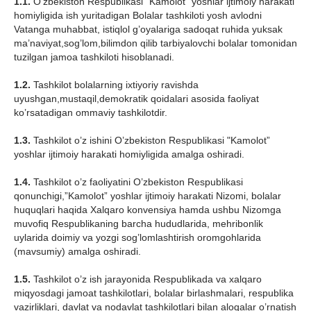
1.1.
O’zbekiston Respublikasi "Kamolot” yoshlar ijtimoiy harakati
homiyligida ish yuritadigan Bolalar tashkiloti yosh avlodni
Vatanga muhabbat, istiqlol g’oyalariga sadoqat ruhida yuksak
ma’naviyat,sog’lom,bilimdon qilib tarbiyalovchi bolalar tomonidan
tuzilgan jamoa tashkiloti hisoblanadi.
1
.2.
Tashkilot bolalarning ixtiyoriy ravishda
uyushgan,mustaqil,demokratik qoidalari asosida faoliyat
ko’rsatadigan ommaviy tashkilotdir.
1.3.
Tashkilot o’z ishini O’zbekiston Respublikasi "Kamolot”
yoshlar ijtimoiy harakati homiyligida amalga oshiradi.
1.4.
Tashkilot o’z faoliyatini O’zbekiston Respublikasi
qonunchigi,”Kamolot” yoshlar ijtimoiy harakati Nizomi, bolalar
huquqlari haqida Xalqaro konvensiya hamda ushbu Nizomga
muvofiq Respublikaning barcha hududlarida, mehribonlik
uylarida doimiy va yozgi sog’lomlashtirish oromgohlarida
(mavsumiy) amalga oshiradi.
1.5.
Tashkilot o’z ish jarayonida Respublikada va xalqaro
miqyosdagi jamoat tashkilotlari, bolalar birlashmalari, respublika
vazirliklari, davlat va nodavlat tashkilotlari bilan aloqalar o’rnatish