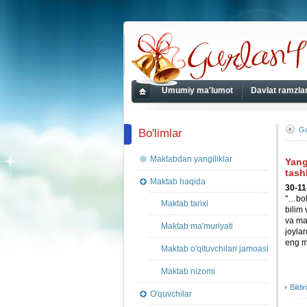
gurlan41.uz
Umumiy ma'lumot
Davlat ramzlar
Bosh
sahifa
Gu
Bo'limlar
Maktabdan yangiliklar
Yang
tash
Maktab haqida
30-11
"…bol
Maktab tarixi
bilim
va mar
Maktab ma'muriyati
joylar
eng m
Maktab o'qituvchilari jamoasi
Maktab nizomi
Bildir
O'quvchilar