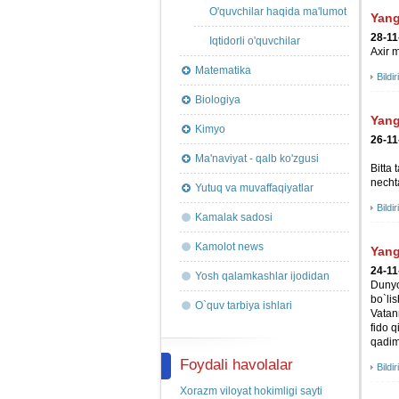
O'quvchilar haqida ma'lumot
Yang
28-11
Iqtidorli o'quvchilar
Axir 
Matematika
Bildir
Biologiya
Yang
Kimyo
26-11
Ma'naviyat - qalb ko'zgusi
Bitta
necht
Yutuq va muvaffaqiyatlar
Bildir
Kamalak sadosi
Kamolot news
Yang
24-11
Yosh qalamkashlar ijodidan
Dunyo
bo`li
O`quv tarbiya ishlari
Vatan
fido q
qadim
Foydali havolalar
Bildir
Xorazm viloyat hokimligi sayti