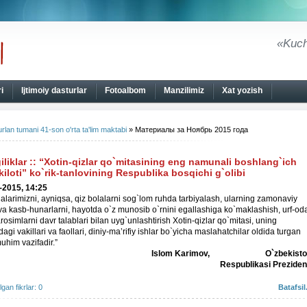
«Kuch
i
Ijtimoiy dasturlar
Fotoalbom
Manzilimiz
Xat yozish
rlan tumani 41-son o'rta ta'lim maktabi
» Материалы за Ноябрь 2015 года
iliklar
::
“Xotin-qizlar qo`mitasining eng namunali boshlang`ich
kiloti” ko`rik-tanlovining Respublika bosqichi g`olibi
-2015, 14:25
alarimizni, ayniqsa, qiz bolalarni sog`lom ruhda tarbiyalash, ularning zamonaviy
 va kasb-hunarlarni, hayotda o`z munosib o`rnini egallashiga ko`maklashish, urf-od
osimlarni davr talablari bilan uyg`unlashtirish Xotin-qizlar qo`mitasi, uning
dagi vakillari va faollari, diniy-ma’rifiy ishlar bo`yicha maslahatchilar oldida turgan
uhim vazifadir.”
Islom Karimov, O`zbekisto
Respublikasi Preziden
ilgan fikrlar: 0
Batafsil.