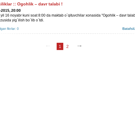
iliklar
::
Ogohlik – davr talabi !
-2015, 20:00
yil 16 noyabr kuni soat 8:00 da maktab o`qituvchilar xonasida "Ogohlik – davr talab
zusida yig`ilish bo`lib o`tdi.
ilgan fikrlar: 0
Batafsil.
1
2