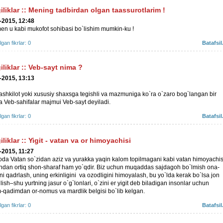
iliklar
::
Mening tadbirdan olgan taassurotlarim !
-2015, 12:48
men u kabi mukofot sohibasi bo`lishim mumkin-ku !
ilgan fikrlar: 0
Batafsil.
iliklar
::
Veb-sayt nima ?
-2015, 13:13
 tashkilot yoki xususiy shaxsga tegishli va mazmuniga ko`ra o`zaro bog`langan bir
a Veb-sahifalar majmui Veb-sayt deyiladi.
ilgan fikrlar: 0
Batafsil.
iliklar
::
Yigit - vatan va or himoyachisi
-2015, 11:27
da Vatan so`zidan aziz va yurakka yaqin kalom topilmagani kabi vatan himoyachis
shdan ortiq shon-sharaf ham yo`qdir. Biz uchun muqaddas sajdagoh bo`lmish ona-
ni qadrlash, uning erkinligini va ozodligini himoyalash, bu yo`lda kerak bo`lsa jon
ilish–shu yurtning jasur o`g`lonlari, o`zini er yigit deb biladigan insonlar uchun
-qadimdan or-nomus va mardlik belgisi bo`lib kelgan.
ilgan fikrlar: 0
Batafsil.