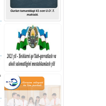
Gurlan tumanidagi 41-son U.O`.T.
maktabi.
..
..
i
..