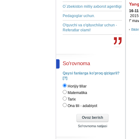
Yang
O`zbekiston milliy axborot agentligi
16-11
2015 
Pedagoglar uchun.
!” mav
O'quvchi va o'qituvchilar uchun -
Bildir
Referatlar olami!
So'rovnoma
Qaysi fanlarga ko'proq qiziqarli?
[?]
Horijiy tillar
Matematika
Tarix
Ona tili - adabiyot