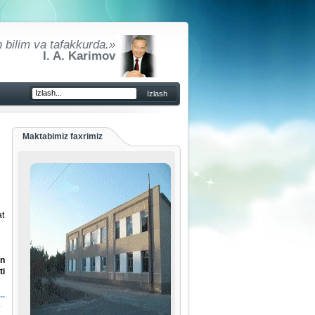
 bilim va tafakkurda.»
I. A. Karimov
Maktabimiz faxrimiz
at
n
ti
..