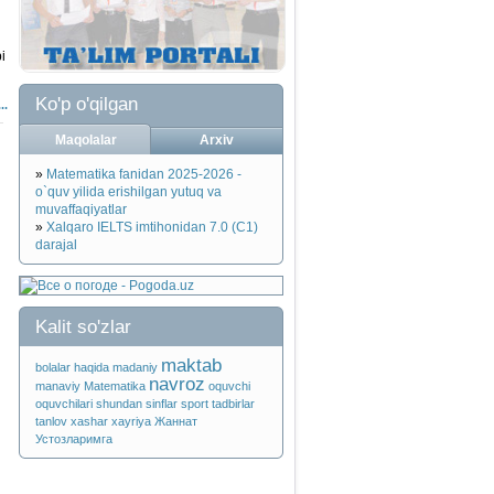
i
Ko'p o'qilgan
..
Maqolalar
Arxiv
»
Matematika fanidan 2025-2026 -
o`quv yilida erishilgan yutuq va
muvaffaqiyatlar
»
Xalqaro IELTS imtihonidan 7.0 (C1)
darajal
Kalit so'zlar
maktab
bolalar
haqida
madaniy
navroz
manaviy
Matematika
oquvchi
oquvchilari
shundan
sinflar
sport
tadbirlar
tanlov
xashar
xayriya
Жаннат
Устозларимга