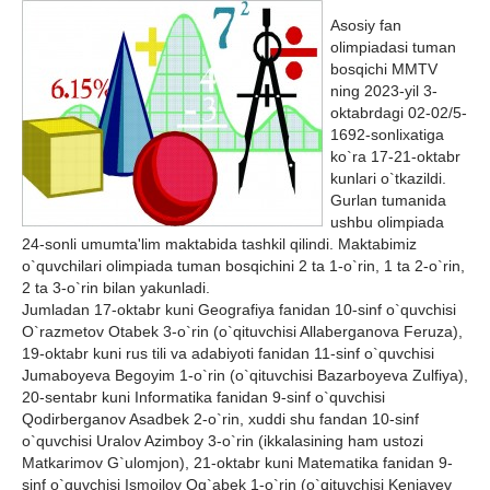
Asosiy fan
olimpiadasi tuman
bosqichi MMTV
ning 2023-yil 3-
oktabrdagi 02-02/5-
1692-sonlixatiga
ko`ra 17-21-oktabr
kunlari o`tkazildi.
Gurlan tumanida
ushbu olimpiada
24-sonli umumta'lim maktabida tashkil qilindi. Maktabimiz
o`quvchilari olimpiada tuman bosqichini 2 ta 1-o`rin, 1 ta 2-o`rin,
2 ta 3-o`rin bilan yakunladi.
Jumladan 17-oktabr kuni Geografiya fanidan 10-sinf o`quvchisi
O`razmetov Otabek 3-o`rin (o`qituvchisi Allaberganova Feruza),
19-oktabr kuni rus tili va adabiyoti fanidan 11-sinf o`quvchisi
Jumaboyeva Begoyim 1-o`rin (o`qituvchisi Bazarboyeva Zulfiya),
20-sentabr kuni Informatika fanidan 9-sinf o`quvchisi
Qodirberganov Asadbek 2-o`rin, xuddi shu fandan 10-sinf
o`quvchisi Uralov Azimboy 3-o`rin (ikkalasining ham ustozi
Matkarimov G`ulomjon), 21-oktabr kuni Matematika fanidan 9-
sinf o`quvchisi Ismoilov Og`abek 1-o`rin (o`qituvchisi Kenjayev