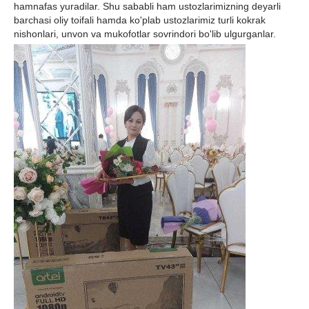
hamnafas yuradilar. Shu sababli ham ustozlarimizning deyarli
barchasi oliy toifali hamda ko'plab ustozlarimiz turli kokrak
nishonlari, unvon va mukofotlar sovrindori bo'lib ulgurganlar.