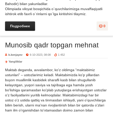
Bahodir) bilan yakunladilar.
Olimpiada viloyat bosqichida o`quvchilarimizga muvaffaqiyatli
ishtirok etib faxrli o`rinlarni qo`lga kiritishini tilaymiz.
Подробнее
0
Munosib qadr topgan mehnat
b.kenjayev
6-10-2023, 08:08
1 452
Yangiliklar
Maktab deganda, avvalambor, ko'z oldimga “maktabimiz
ustunlari” – ustozlarimiz keladi. Maktabimizda ko'p yillardan
buyon muallimlik kasbidek sharafli kasb bilan shugullanib
kelayotgan, yuqori saviya va tajribaga ega hamda yosh
bo'lishiga qaramasdan ko'plab yutuqlarga erishayotgan ustozlar
o'z faoliyatlarini yuritib kelmoqdalar. Maktabimizdagi har bir
ustoz o'z ustida qattiq va tinmasdan ishlaydi, yani o'quvchilarga
bilim berish, ularni ma'nan rivojlantirish bilan bir qatorda o'zlari
ham ilm o'rganishdan to'xtamasdan doimo zamon bilan