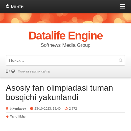
Войти
Datalife Engine
Softnews Media Group
Полная версия сайта
Asosiy fan olimpiadasi tuman
bosqichi yakunlandi
b.kenjayev
23-10-2023, 13:40
2 772
Yangiliklar